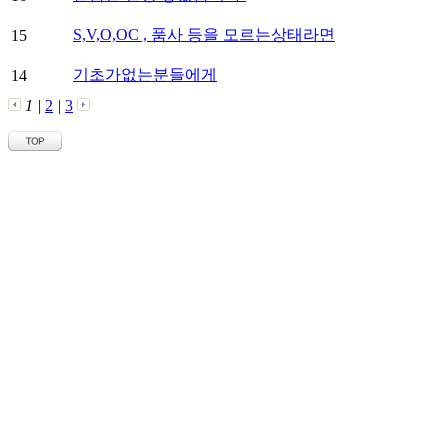
S,V,O,OC , 품사 등을 모르는상태라면
15
기초가없는분들에게
14
1
|
2
|
3