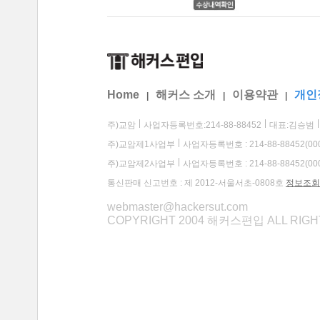
Home
해커스 소개
이용약관
개인
|
|
|
주)교암
사업자등록번호:214-88-88452
대표:김승범
주)교암제1사업부
사업자등록번호 : 214-88-88452(00
주)교암제2사업부
사업자등록번호 : 214-88-88452(00
통신판매 신고번호 : 제 2012-서울서초-0808호
정보조회
webmaster@hackersut.com
COPYRIGHT 2004 해커스편입 ALL RIG