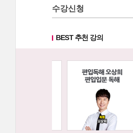
중앙대학교 최종합격 한*현
해커스편입의 커리큘
수강신청
연세대학교 최종합격 김*진
해커스편입이 무료로
건국대학교 최종합격 이*준
성균관대학교 최종합격 정*림
온라인 수강생들도 
BEST 추천 강의
중앙대학교 최종합격 이*영
이 달의 베스트강의 
건국대학교 최종합격 정*훈
이화여자대학교 최종합격 김*현
스타강사진의 강의가 
중앙대학교 최종합격 이*준
서울시립대학교 최종합격 한*현
SNS나 페이지를 통
홍익대학교 최종합격 김*영
환급이라는 조건이 
중앙대학교 최종합격 김*현
한국외국어대학교 최종합격 김*진
수강제한이 없어 자신
중앙대학교 최종합격 한*현
방대한 자료와 데이터
중간에 정리된 자료