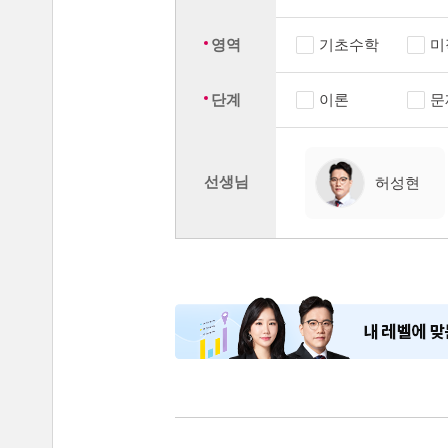
영역
기초수학
미
단계
이론
문
선생님
허성현