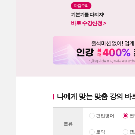
마감주의
차근차근!
기본기를 다지자!
신청 >
바로 수강신청 >
나에게 맞는 맞춤 강의 바
편입영어
편
분류
토익
텝