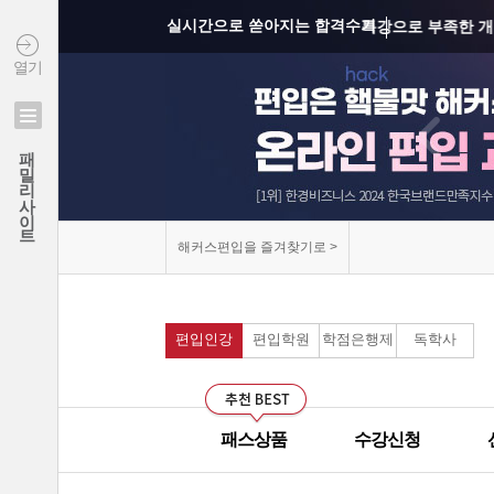
실시간으로 쏟아지는 합격수기
특강으로 부족한 개
열기
상위권 학교의 출제 
모의고사를 통해 실
연세대학교 최종합격 김*진
패밀리사이트
건국대학교 최종합격 이*준
커리큘럼이 보기 쉽
성균관대학교 최종합격 정*림
중앙대학교 최종합격 이*영
선생님과의 카톡 질의
해커스편입을 즐겨찾기로 >
건국대학교 최종합격 정*훈
선생님께 질문하기 게
이화여자대학교 최종합격 김*현
중앙대학교 최종합격 이*준
편입인강
편입학원
학점은행제
독학사
군대에서도 온라인으
서울시립대학교 최종합격 한*현
모의고사 해설강의의
홍익대학교 최종합격 김*영
중앙대학교 최종합격 김*현
패스상품
수강신청
무제한으로 원하는 인
한국외국어대학교 최종합격 김*진