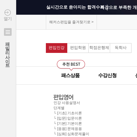
실시간으로 쏟아지는 합격수기
특강으로 부족한 개
열기
상위권 학교의 출제 
해커스편입을 즐겨찾기로 >
연세대학교 최종합격 김*진
모의고사를 통해 실
패밀리사이트
건국대학교 최종합격 이*준
편입인강
편입학원
학점은행제
독학사
커리큘럼이 보기 쉽
성균관대학교 최종합격 정*림
중앙대학교 최종합격 이*영
선생님과의 카톡 질의
건국대학교 최종합격 정*훈
패스상품
수강신청
선생님께 질문하기 게
이화여자대학교 최종합격 김*현
중앙대학교 최종합격 이*준
군대에서도 온라인으
서울시립대학교 최종합격 한*현
인강 사용설명서
단계별
홍익대학교 최종합격 김*영
모의고사 해설강의의
└ [기초] 기초이론
└ [입문] 입문이론
중앙대학교 최종합격 김*현
└ [기본] 기본이론
무제한으로 원하는 인
한국외국어대학교 최종합격 김*진
└ [응용] 문제응용
└ [심화] 심화문제풀이