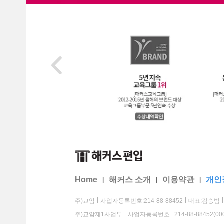
Home
해커스 소개
이용약관
개인
|
|
|
주)교암
사업자등록번호:214-88-88452
대표:김승범
주)교암제1사업부
사업자등록번호 : 214-88-88452(00