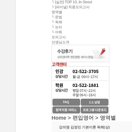
중앙대학교 최종합격 한*현
└ [실전] TOP 10, In-Seoul
해커스편입의 커리큘
└ [파이널] 적중모의고사
연세대학교 최종합격 김*진
영역별
해커스편입이 무료로
└ 문법
건국대학교 최종합격 이*준
└ 독해
성균관대학교 최종합격 정*림
└ 논리
온라인 수강생들도 
└ 어휘
중앙대학교 최종합격 이*영
모의고사
선생님소개
건국대학교 최종합격 정*훈
이 달의 베스트강의 
이화여자대학교 최종합격 김*현
스타강사진의 강의가 
중앙대학교 최종합격 이*준
서울시립대학교 최종합격 한*현
SNS나 페이지를 통
홍익대학교 최종합격 김*영
환급이라는 조건이 
중앙대학교 최종합격 김*현
한국외국어대학교 최종합격 김*진
수강제한이 없어 자신
중앙대학교 최종합격 한*현
방대한 자료와 데이터
Home > 편입영어 >
영역별
강의명
김정민 기본이론 독해(상)
중간에 정리된 자료