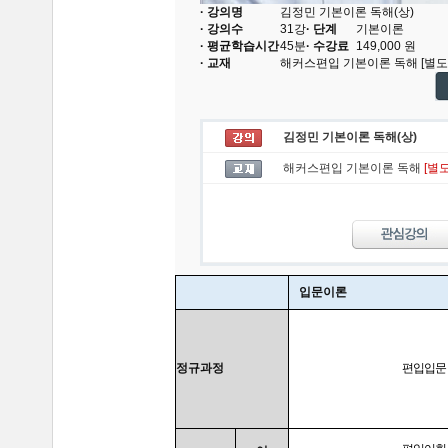
· 강의명
김정민 기본이론 독해(상)
· 강의수
31
강
· 단계
기본이론
· 평균학습시간
45분
· 수강료
149,000
원
· 교재
해커스편입 기본이론 독해
[별도
김정민 기본이론 독해(상)
해커스편입 기본이론 독해
[별
입문이론
정규과정
편입입문