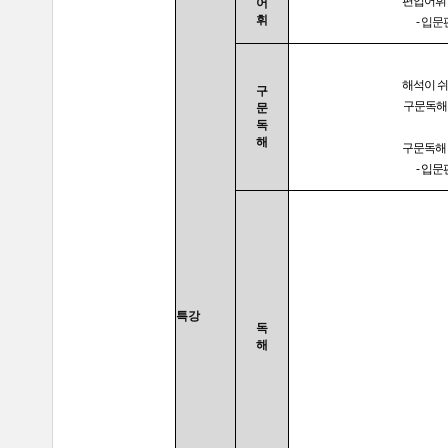
편입어휘
어
휘
-
입문편
해석이 
구
구문독해 
문
독
해
구문독해
- 입문
특강
독
해