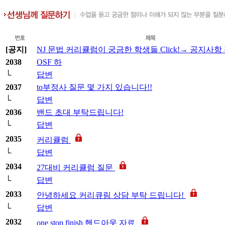
[공지]
NJ 문법 커리큘럼이 궁금한 학생들 Click!→ 공지사항
2038
OSF 하
└
답변
2037
to부정사 질문 몇 가지 있습니다!!
└
답변
2036
밴드 초대 부탁드립니다!
└
답변
2035
커리큘럼
└
답변
2034
27대비 커리큘럼 질문
└
답변
2033
안녕하세요 커리큐림 상담 부탁 드립니다!
└
답변
2032
one stop finish 핸드아웃 자료