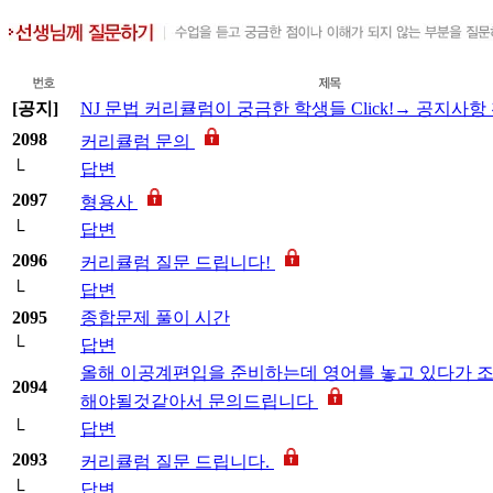
[공지]
NJ 문법 커리큘럼이 궁금한 학생들 Click!→ 공지사항
2098
커리큘럼 문의
└
답변
2097
형용사
└
답변
2096
커리큘럼 질문 드립니다!
└
답변
2095
종합문제 풀이 시간
└
답변
올해 이공계편입을 준비하는데 영어를 놓고 있다가 
2094
해야될것같아서 문의드립니다
└
답변
2093
커리큘럼 질문 드립니다.
└
답변