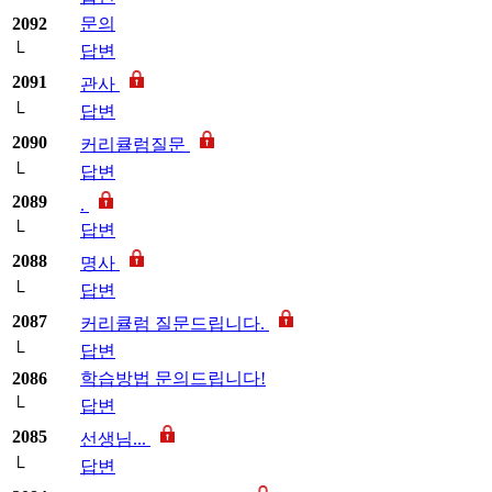
2092
문의
└
답변
2091
관사
└
답변
2090
커리큘럼질문
└
답변
2089
.
└
답변
2088
명사
└
답변
2087
커리큘럼 질문드립니다.
└
답변
2086
학습방법 문의드립니다!
└
답변
2085
선생님...
└
답변