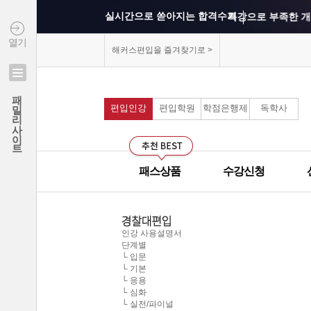
실시간으로 쏟아지는 합격수기
특강으로 부족한 개
열기
상위권 학교의 출제 
해커스편입을 즐겨찾기로 >
연세대학교 최종합격 김*진
모의고사를 통해 실
패밀리사이트
건국대학교 최종합격 이*준
편입인강
편입학원
학점은행제
독학사
커리큘럼이 보기 쉽
성균관대학교 최종합격 정*림
중앙대학교 최종합격 이*영
선생님과의 카톡 질의
건국대학교 최종합격 정*훈
패스상품
수강신청
이화여자대학교 최종합격 김*현
선생님께 질문하기 게
중앙대학교 최종합격 이*준
군대에서도 온라인으
서울시립대학교 최종합격 한*현
인강 사용설명서
홍익대학교 최종합격 김*영
단계별
모의고사 해설강의의
└ 입문
중앙대학교 최종합격 김*현
└ 기본
└ 응용
무제한으로 원하는 인
한국외국어대학교 최종합격 김*진
└ 심화
└ 실전/파이널
중앙대학교 최종합격 한*현