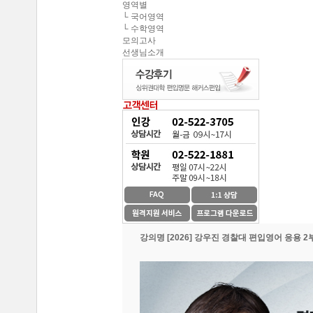
영역별
해커스편입의 커리큘
연세대학교 최종합격 김*진
└ 국어영역
└ 수학영역
건국대학교 최종합격 이*준
해커스편입이 무료로
모의고사
선생님소개
성균관대학교 최종합격 정*림
온라인 수강생들도 
중앙대학교 최종합격 이*영
건국대학교 최종합격 정*훈
이 달의 베스트강의 
이화여자대학교 최종합격 김*현
스타강사진의 강의가 
중앙대학교 최종합격 이*준
서울시립대학교 최종합격 한*현
SNS나 페이지를 통
홍익대학교 최종합격 김*영
중앙대학교 최종합격 김*현
환급이라는 조건이 
한국외국어대학교 최종합격 김*진
강의명
[2026] 강우진 경찰대 편입영어 응용 2
수강제한이 없어 자신
중앙대학교 최종합격 한*현
방대한 자료와 데이터
중간에 정리된 자료