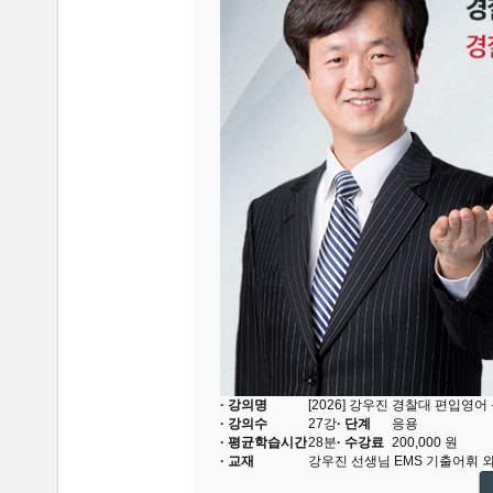
· 강의명
[2026] 강우진 경찰대 편입영어
· 강의수
27
강
· 단계
응용
· 평균학습시간
28분
· 수강료
200,000
원
· 교재
강우진 선생님 EMS 기출어휘
외