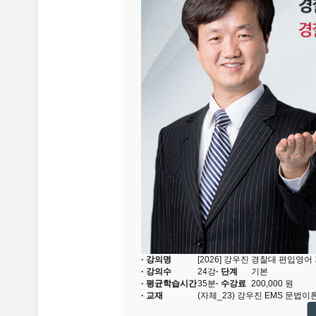
· 강의명
[2026] 강우진 경찰대 편입영어
· 강의수
24
강
· 단계
기본
· 평균학습시간
35분
· 수강료
200,000
원
· 교재
(자체_23) 강우진 EMS 문법이