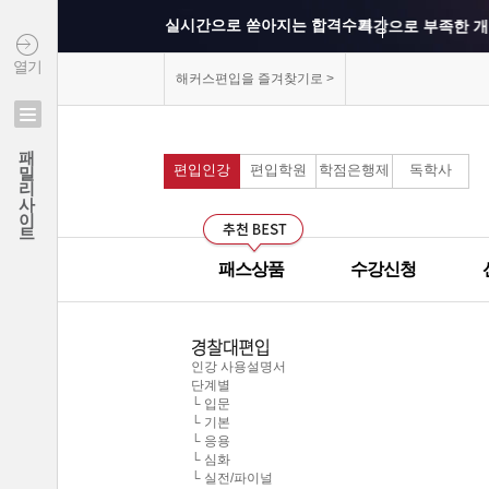
실시간으로 쏟아지는 합격수기
특강으로 부족한 개
열기
상위권 학교의 출제 
해커스편입을 즐겨찾기로 >
모의고사를 통해 실
연세대학교 최종합격 김*진
패밀리사이트
건국대학교 최종합격 이*준
편입인강
편입학원
학점은행제
독학사
커리큘럼이 보기 쉽
성균관대학교 최종합격 정*림
중앙대학교 최종합격 이*영
선생님과의 카톡 질의
건국대학교 최종합격 정*훈
패스상품
수강신청
선생님께 질문하기 게
이화여자대학교 최종합격 김*현
중앙대학교 최종합격 이*준
군대에서도 온라인으
서울시립대학교 최종합격 한*현
인강 사용설명서
단계별
모의고사 해설강의의
홍익대학교 최종합격 김*영
└ 입문
└ 기본
중앙대학교 최종합격 김*현
└ 응용
무제한으로 원하는 인
한국외국어대학교 최종합격 김*진
└ 심화
└ 실전/파이널