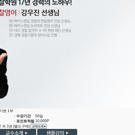
 기본 1부
· 수강기간
50
일
10,000
P
· 포인트적립
론
외 3권
[별도구매]