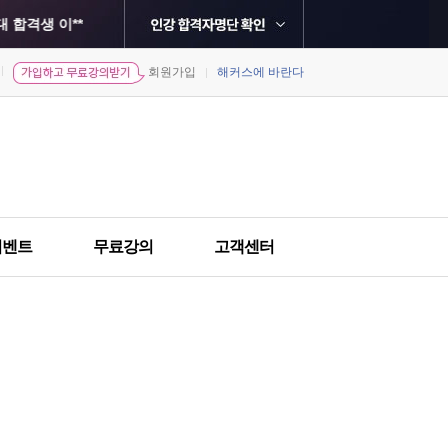
 합격생 이**
합격생 이**
회원가입
해커스에 바란다
민
경희대학교 최종합격 김*영
서강대학교 최종합격 황*수
**
현
건국대학교 최종합격 김*정
한국외국어대학교 최종합격 강*형
홍익대학교 최종합격 유*환
이벤트
무료강의
고객센터
생 염**
희
한국외국어대학교 최종합격 한*현
원
한국외국어대학교 최종합격 송*희
격생 윤**
솔
건국대학교 최종합격 김*주
격생 최**
중앙대학교 최종합격 김*수
정
단국대학교 최종합격 김*미
한국외국어대학교 최종합격 김*민