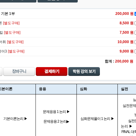
 기본 1부
200,000
원
론
[별도구매]
8,500 원
스킬
[별도구매]
7,500 원
 어휘
[별도구매]
10,000 원
영어3
[별도구매]
9,000 원
합계 :
200,000
원
기본이론
응용
심화
실전
In
실전문
문제응용 1 논리 ▶
기본이론논리 ▶
심화문제풀이 1 논리 ▶
실전
문제응용 2 논리
▶
논리 ▶
FINAL 