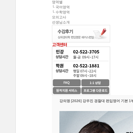
중앙대학교 최종합격 한*현
영역별
해커스편입의 커리큘
└ 국어영역
연세대학교 최종합격 김*진
└ 수학영역
해커스편입이 무료로
모의고사
건국대학교 최종합격 이*준
선생님소개
성균관대학교 최종합격 정*림
온라인 수강생들도 
중앙대학교 최종합격 이*영
이 달의 베스트강의 
건국대학교 최종합격 정*훈
이화여자대학교 최종합격 김*현
스타강사진의 강의가 
중앙대학교 최종합격 이*준
서울시립대학교 최종합격 한*현
SNS나 페이지를 통
홍익대학교 최종합격 김*영
환급이라는 조건이 
중앙대학교 최종합격 김*현
한국외국어대학교 최종합격 김*진
강의명
[2026] 강우진 경찰대 편입영어 기본 1
수강제한이 없어 자신
중앙대학교 최종합격 한*현
방대한 자료와 데이터
중간에 정리된 자료