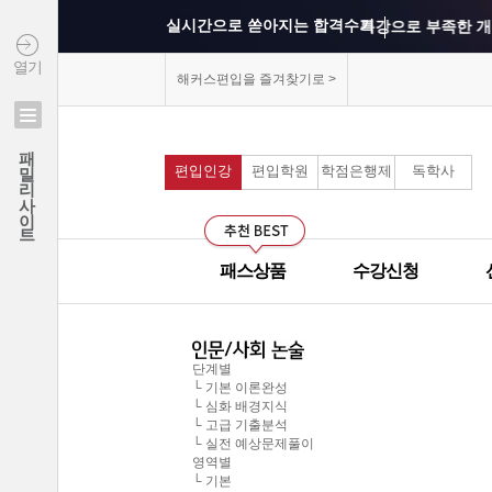
실시간으로 쏟아지는 합격수기
특강으로 부족한 개
열기
상위권 학교의 출제 
해커스편입을 즐겨찾기로 >
모의고사를 통해 실
연세대학교 최종합격 김*진
패밀리사이트
건국대학교 최종합격 이*준
편입인강
편입학원
학점은행제
독학사
커리큘럼이 보기 쉽
성균관대학교 최종합격 정*림
중앙대학교 최종합격 이*영
선생님과의 카톡 질의
건국대학교 최종합격 정*훈
패스상품
수강신청
선생님께 질문하기 게
이화여자대학교 최종합격 김*현
중앙대학교 최종합격 이*준
군대에서도 온라인으
서울시립대학교 최종합격 한*현
단계별
└ 기본 이론완성
모의고사 해설강의의
홍익대학교 최종합격 김*영
└ 심화 배경지식
└ 고급 기출분석
중앙대학교 최종합격 김*현
└ 실전 예상문제풀이
무제한으로 원하는 인
영역별
한국외국어대학교 최종합격 김*진
└ 기본