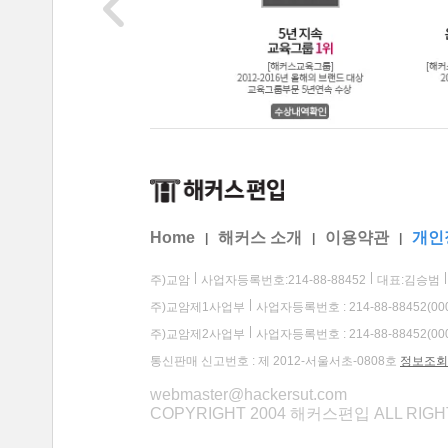
Home
해커스 소개
이용약관
개인
|
|
|
주)교암
사업자등록번호:214-88-88452
대표:김승범
주)교암제1사업부
사업자등록번호 : 214-88-88452(00
주)교암제2사업부
사업자등록번호 : 214-88-88452(00
통신판매 신고번호 : 제 2012-서울서초-0808호
정보조회
webmaster@hackersut.com
COPYRIGHT 2004 해커스편입 ALL RIG