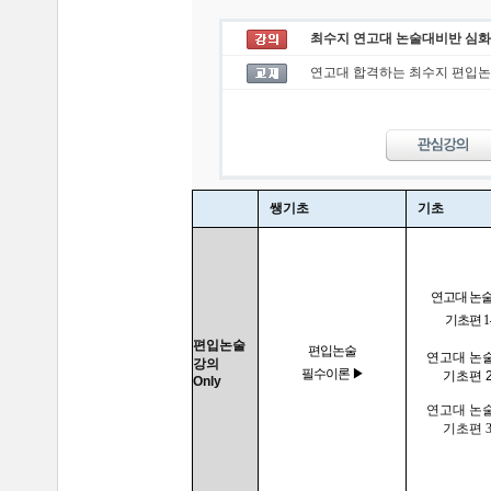
최수지 연고대 논술대비반 심화
연고대 합격하는 최수지 편입논
쌩기초
기초
연고대 논
기초편 1
편입논술
편입논술
연고대 논
강의
필수이론 ▶
기초편 
Only
연고대 논
기초편 