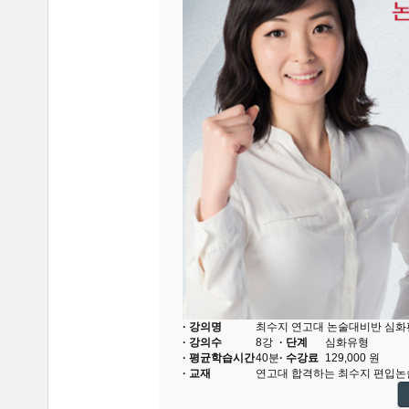
· 강의명
최수지 연고대 논술대비반 심화
· 강의수
8
강
· 단계
심화유형
· 평균학습시간
40분
· 수강료
129,000
원
· 교재
연고대 합격하는 최수지 편입논술