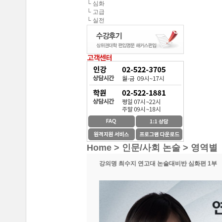
중앙대학교 최종합격 한*현
└ 심화
해커스편입의 커리큘
└ 고급
연세대학교 최종합격 김*진
└ 실전
해커스편입이 무료로
건국대학교 최종합격 이*준
성균관대학교 최종합격 정*림
온라인 수강생들도 
중앙대학교 최종합격 이*영
이 달의 베스트강의 
건국대학교 최종합격 정*훈
이화여자대학교 최종합격 김*현
스타강사진의 강의가 
중앙대학교 최종합격 이*준
서울시립대학교 최종합격 한*현
SNS나 페이지를 통
홍익대학교 최종합격 김*영
환급이라는 조건이 
Home > 인문/사회 논술 >
영역별
중앙대학교 최종합격 김*현
강의명
최수지 연고대 논술대비반 심화편 1부
한국외국어대학교 최종합격 김*진
수강제한이 없어 자신
중앙대학교 최종합격 한*현
방대한 자료와 데이터
중간에 정리된 자료