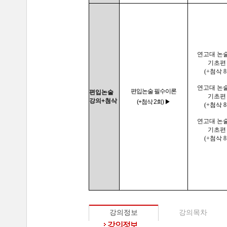
연고대 논
기초편 
(+첨삭 8
연고대 논
편입논술 필수이론
편입논술
기초편 
강의+첨삭
(+첨삭 2회) ▶
(+첨삭 8
연고대 논
기초편 
(+첨삭 8
강의정보
강의목차