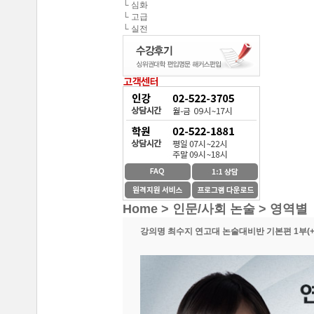
└ 심화
해커스편입의 커리큘
└ 고급
연세대학교 최종합격 김*진
└ 실전
해커스편입이 무료로
건국대학교 최종합격 이*준
성균관대학교 최종합격 정*림
온라인 수강생들도 
중앙대학교 최종합격 이*영
건국대학교 최종합격 정*훈
이 달의 베스트강의 
이화여자대학교 최종합격 김*현
스타강사진의 강의가 
중앙대학교 최종합격 이*준
서울시립대학교 최종합격 한*현
SNS나 페이지를 통
홍익대학교 최종합격 김*영
환급이라는 조건이 
Home > 인문/사회 논술 >
영역별
중앙대학교 최종합격 김*현
한국외국어대학교 최종합격 김*진
강의명
최수지 연고대 논술대비반 기본편 1부(+
수강제한이 없어 자신
중앙대학교 최종합격 한*현
방대한 자료와 데이터
중간에 정리된 자료