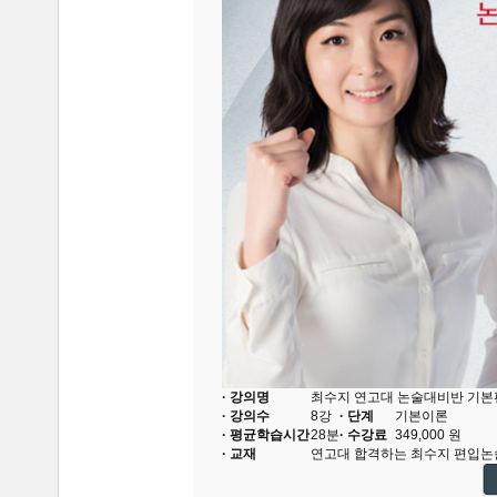
· 강의명
최수지 연고대 논술대비반 기본편 
· 강의수
8
강
· 단계
기본이론
· 평균학습시간
28분
· 수강료
349,000
원
· 교재
연고대 합격하는 최수지 편입논술