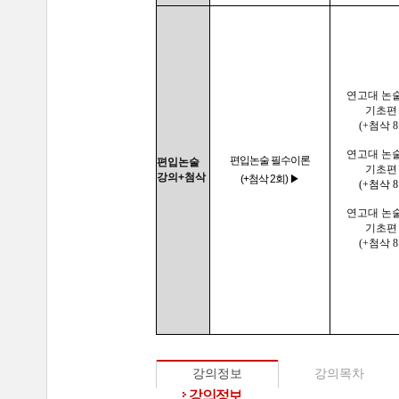
연고대 논
기초편 
(+첨삭 8
연고대 논
편입논술 필수이론
편입논술
기초편 
강의+첨삭
(+첨삭 2회) ▶
(+첨삭 8
연고대 논
기초편 
(+첨삭 8
강의정보
강의목차