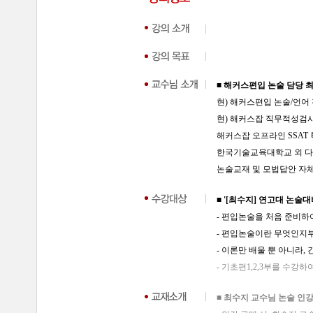
■ 해커스편입 논술 담당 
현) 해커스편입 논술/언어
현) 해커스잡 직무적성검
해커스잡 오프라인 SSAT
한국기술교육대학교 외 다수
논술교재 및 모법답안 자
■ '
[최수지] 연고대 논술대
- 편입논술을 처음 준비하
- 편입논술이란 무엇인지
- 이론만 배울 뿐 아니라
- 기초편1,2,3부를 수강
■ 최수지 교수님 논술 인