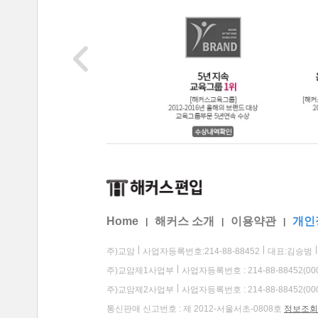
Home
해커스 소개
이용약관
개인
|
|
|
주)교암
사업자등록번호:214-88-88452
대표:김승범
주)교암제1사업부
사업자등록번호 : 214-88-88452(00
주)교암제2사업부
사업자등록번호 : 214-88-88452(00
통신판매 신고번호 : 제 2012-서울서초-0808호
정보조회