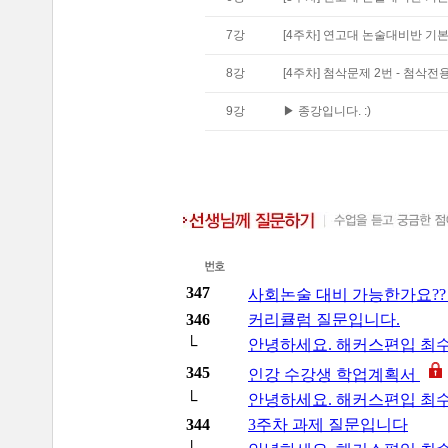
7
강
[4주차] 연고대 논술대비반 기본편
8
강
[4주차] 첨삭문제 2번 - 첨삭전
9
강
▶ 종강입니다. :)