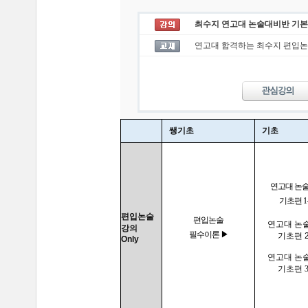
최수지 연고대 논술대비반 기본편
연고대 합격하는 최수지 편입논
쌩기초
기초
연고대 논
기초편 1
편입논술
편입논술
연고대 논
강의
필수이론 ▶
기초편 
Only
연고대 논
기초편 