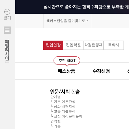
실시간으로 쏟아지는 합격수기
특강으로 부족한 개
열기
상위권 학교의 출제 
해커스편입을 즐겨찾기로 >
연세대학교 최종합격 김*진
모의고사를 통해 실
패밀리사이트
건국대학교 최종합격 이*준
편입인강
편입학원
학점은행제
독학사
커리큘럼이 보기 쉽
성균관대학교 최종합격 정*림
중앙대학교 최종합격 이*영
선생님과의 카톡 질의
건국대학교 최종합격 정*훈
패스상품
수강신청
선생님께 질문하기 게
이화여자대학교 최종합격 김*현
중앙대학교 최종합격 이*준
군대에서도 온라인으
서울시립대학교 최종합격 한*현
단계별
└ 기본 이론완성
홍익대학교 최종합격 김*영
모의고사 해설강의의
└ 심화 배경지식
중앙대학교 최종합격 김*현
└ 고급 기출분석
└ 실전 예상문제풀이
무제한으로 원하는 인
한국외국어대학교 최종합격 김*진
영역별
└ 기본
중앙대학교 최종합격 한*현