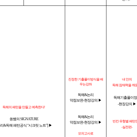
진정한 기출풀이방식을 배
내 안의
우는강좌
독해 잠재력을 깨운
독해&논리
독해기출풀이정
약점보완-현장강의 ▶
-현장강의 ▶
독해의 패턴을 만들고 예측한다!
독해&논리
쏭쌤의 SIGNATURE
빈칸 유형별 패턴
약점보완-현장강의 ▶
논리&독해 패턴공식 “시크릿 노트”] ▶
-실전편-
모의고사로