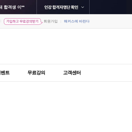
 합격생 이**
합격생 이**
회원가입
해커스에 바란다
민
경희대학교 최종합격 김*영
서강대학교 최종합격 황*수
**
현
건국대학교 최종합격 김*정
한국외국어대학교 최종합격 강*형
홍익대학교 최종합격 유*환
이벤트
무료강의
고객센터
생 염**
희
한국외국어대학교 최종합격 한*현
원
한국외국어대학교 최종합격 송*희
격생 윤**
솔
건국대학교 최종합격 김*주
격생 최**
중앙대학교 최종합격 김*수
정
단국대학교 최종합격 김*미
한국외국어대학교 최종합격 김*민