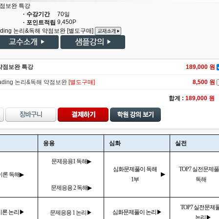
약점보완 특강
· 수강기간
70
일
9,450
P
· 포인트적립
ading 논리&독해 약점보완
[별도구매]
 약점보완 특강
189,000
원
ading 논리&독해 약점보완
[별도구매]
8,500 원
합계 :
189,000
원
응용
심화
실전
문제응용1 독해
▶
심화문제풀이 독해
TOP7 실전문제
▶
이론 독해
▶
1부
독해
문제응용 2 독해
▶
TOP7 실전문제
이론 논리▶
심화문제풀이 논리▶
문제응용 1 논리▶
논리▶