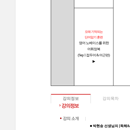
오래 기억되는
단어암기 훈련
영어 노베이스를 위한
어휘정복
(Step 1 접두어 & 어근편)
▶
강의정보
강의목차
■ 박현송 선생님의 [
독해&