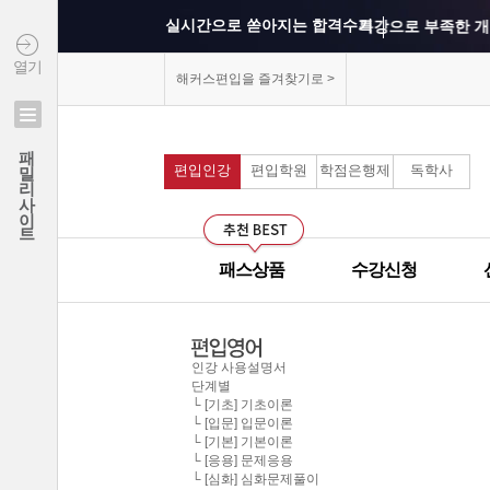
실시간으로 쏟아지는 합격수기
특강으로 부족한 개
열기
상위권 학교의 출제 
해커스편입을 즐겨찾기로 >
모의고사를 통해 실
연세대학교 최종합격 김*진
패밀리사이트
건국대학교 최종합격 이*준
편입인강
편입학원
학점은행제
독학사
커리큘럼이 보기 쉽
성균관대학교 최종합격 정*림
중앙대학교 최종합격 이*영
선생님과의 카톡 질의
건국대학교 최종합격 정*훈
패스상품
수강신청
선생님께 질문하기 게
이화여자대학교 최종합격 김*현
중앙대학교 최종합격 이*준
군대에서도 온라인으
서울시립대학교 최종합격 한*현
인강 사용설명서
단계별
모의고사 해설강의의
홍익대학교 최종합격 김*영
└ [기초] 기초이론
└ [입문] 입문이론
중앙대학교 최종합격 김*현
└ [기본] 기본이론
무제한으로 원하는 인
한국외국어대학교 최종합격 김*진
└ [응용] 문제응용
└ [심화] 심화문제풀이