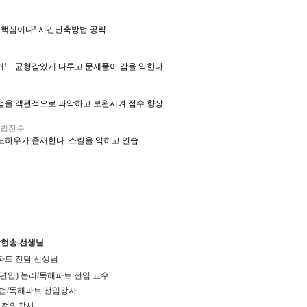
이 핵심이다! 시간단축방법 공략
 독해! 균형감있게 다루고 문제풀이 감을 익힌다
약점을 객관적으로 파악하고 보완시켜 점수 향상
방법전수
노하우가 존재한다. 스킬을 익히고 연습
박현송 선생님
파트 전담 선생님
 편입) 논리/독해파트 전임 교수
문법/독해파트 전임강사
C 전임강사