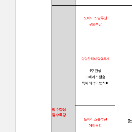
노베이스 솔루션
구문특강
답답한 해석 탈출하기
4주 완성
노베이스 탈출
독해 해석의 법칙
▶
점수향상
필수특강
노베이스 솔루션
[
어휘특강