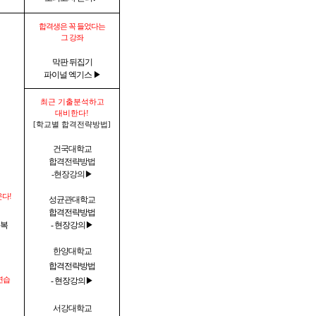
합격생은 꼭 들었다는
그 강좌
막판 뒤집기
파이널 엑기스 ▶
최근 기출분석하고
대비한다!
[학교별 합격전략방법]
건국대학교
합격전략방법
-현장강의▶
다!
성균관대학교
합격전략방법
복
- 현장강의▶
한양대학교
합격전략방법
연습
- 현장강의▶
서강대학교