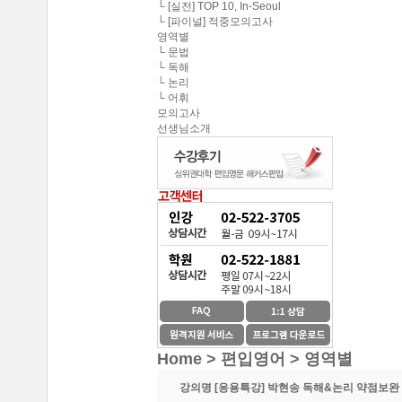
중앙대학교 최종합격 한*현
└ [실전] TOP 10, In-Seoul
해커스편입의 커리큘
└ [파이널] 적중모의고사
연세대학교 최종합격 김*진
영역별
해커스편입이 무료로
└ 문법
건국대학교 최종합격 이*준
└ 독해
성균관대학교 최종합격 정*림
└ 논리
온라인 수강생들도 
└ 어휘
중앙대학교 최종합격 이*영
모의고사
선생님소개
이 달의 베스트강의 
건국대학교 최종합격 정*훈
이화여자대학교 최종합격 김*현
스타강사진의 강의가 
중앙대학교 최종합격 이*준
서울시립대학교 최종합격 한*현
SNS나 페이지를 통
홍익대학교 최종합격 김*영
환급이라는 조건이 
중앙대학교 최종합격 김*현
한국외국어대학교 최종합격 김*진
수강제한이 없어 자신
중앙대학교 최종합격 한*현
방대한 자료와 데이터
Home > 편입영어 >
영역별
강의명
[응용특강] 박현송 독해&논리 약점보완
중간에 정리된 자료