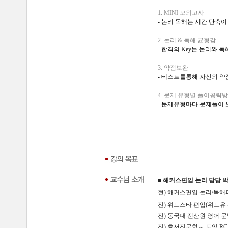
1.
MINI 모의고사
- 논리 독해는 시간 단축
2. 논리 & 독해 균형감
- 합격의 Key는 논리와
3. 약점보완
- 테스트를통해 자신의 
4. 문제 유형별 풀이공략
- 문제유형마다 문제풀이 
■ 해커스편입 논리 담당 
현) 해커스편입 논리/독해
전) 위드스타 편입(위드유
전) 동국대 전산원 영어 
전) 호서전문학교 토익 R