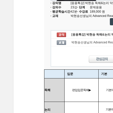
· 강의명
[응용특강] 박현송 독해&논리 
· 강의수
23
강
· 단계
문제응용
· 평균학습시간
42분
· 수강료
189,000
원
· 교재
박현송선생님의 Advanced Re
[응용특강] 박현송 독해&논리
박현송선생님의 Advanced Re
입문
기본
독해
편입입문독해
▶
기본
기본
논리