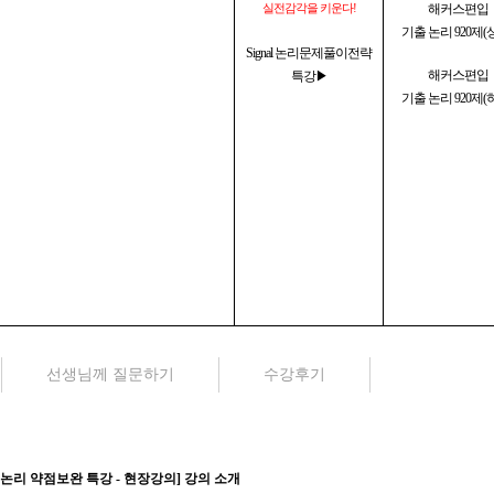
실전감각을 키운다!
해커스편입
기출 논리 920제(
Signal 논리문제풀이전략
해커스편입
특강▶
기출 논리 920제(
선생님께 질문하기
수강후기
논리 약점보완 특강 - 현장강의
] 강의 소개