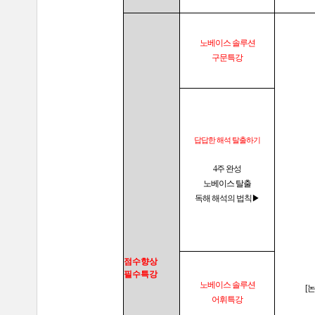
노베이스 솔루션
구문특강
답답한 해석 탈출하기
4주 완성
노베이스 탈출
독해 해석의 법칙
▶
점수향상
필수특강
노베이스 솔루션
[
어휘특강