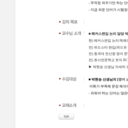
- 무작정 외우기만 하는 
- 지금 외운 단어가 시험
■ 해커스편입 논리 담당 
현) 해커스편입 논리/독해
전) 위드스타 편입(위드유
전) 동국대 전산원 영어 
전) 호서전문학교 토익 R
▶ 박현송 선생님 자세히 보기
■ 박현송 선생님의 [
영어 
어휘가 부족해 문장 해석
- 외워야 하는 단어는 많