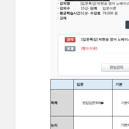
· 강의명
[입문특강] 박현송 영어 노베이스
· 강의수
15
강
· 단계
입문이론
· 평균학습시간
31분
· 수강료
79,000
원
· 교재
[입문특강] 박현송 영어 노베이
[핸드아웃]
입문
기본
독해
편입입문독해
▶
기본
기본
논리