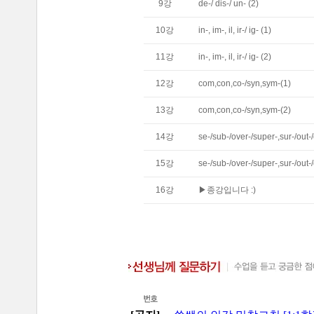
9
강
de-/ dis-/ un- (2)
10
강
in-, im-, il, ir-/ ig- (1)
11
강
in-, im-, il, ir-/ ig- (2)
12
강
com,con,co-/syn,sym-(1)
13
강
com,con,co-/syn,sym-(2)
14
강
se-/sub-/over-/super-,sur-/out-
15
강
se-/sub-/over-/super-,sur-/out-
16
강
▶종강입니다 :)