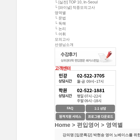
중앙대학교 최종합격 한*현
└ [실전] TOP 10, In-Seoul
해커스편입의 커리큘
└ [파이널] 적중모의고사
연세대학교 최종합격 김*진
영역별
해커스편입이 무료로
└ 문법
건국대학교 최종합격 이*준
└ 독해
└ 논리
성균관대학교 최종합격 정*림
온라인 수강생들도 
└ 어휘
중앙대학교 최종합격 이*영
모의고사
선생님소개
이 달의 베스트강의 
건국대학교 최종합격 정*훈
이화여자대학교 최종합격 김*현
스타강사진의 강의가 
중앙대학교 최종합격 이*준
서울시립대학교 최종합격 한*현
SNS나 페이지를 통
홍익대학교 최종합격 김*영
환급이라는 조건이 
중앙대학교 최종합격 김*현
한국외국어대학교 최종합격 김*진
수강제한이 없어 자신
중앙대학교 최종합격 한*현
방대한 자료와 데이터
Home > 편입영어 >
영역별
강의명
[입문특강] 박현송 영어 노베이스를 위한
중간에 정리된 자료