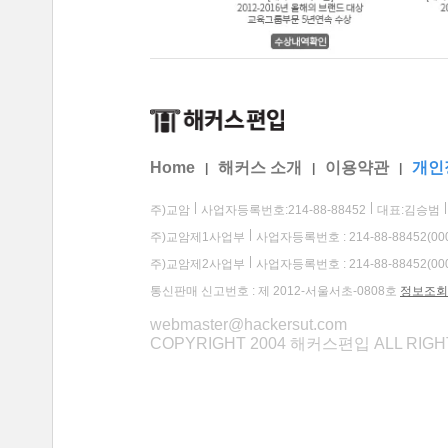
Home
해커스 소개
이용약관
개인
|
|
|
주)교암
사업자등록번호:214-88-88452
대표:김승범
주)교암제1사업부
사업자등록번호 : 214-88-88452(00
주)교암제2사업부
사업자등록번호 : 214-88-88452(00
통신판매 신고번호 : 제 2012-서울서초-0808호
정보조회
webmaster@hackersut.com
COPYRIGHT 2004 해커스편입 ALL RIG