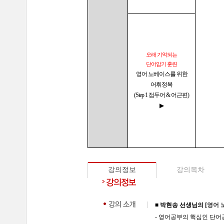
오래 기억되는
단어암기 훈련
영어 노베이스를 위한
어휘정복
(Step 1 접두어 & 어근편)
▶
강의정보
강의목차
■ 박현송 선생님의 [
영어 
- 영어공부의 핵심인 단어