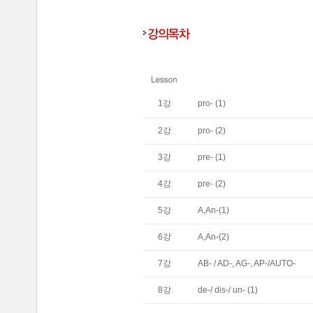
1
강
pro- (1)
2
강
pro- (2)
3
강
pre- (1)
4
강
pre- (2)
5
강
A,An-(1)
6
강
A,An-(2)
7
강
AB- / AD-, AG-, AP-/AUTO-
8
강
de-/ dis-/ un- (1)