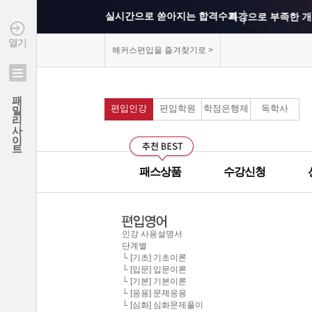
실시간으로 쏟아지는 합격수기
특강으로 부족한 개
열기
상위권 학교의 출제 
해커스편입을 즐겨찾기로 >
모의고사를 통해 실
연세대학교 최종합격 김*진
패밀리사이트
건국대학교 최종합격 이*준
편입인강
편입학원
학점은행제
독학사
커리큘럼이 보기 쉽
성균관대학교 최종합격 정*림
중앙대학교 최종합격 이*영
선생님과의 카톡 질의
건국대학교 최종합격 정*훈
패스상품
수강신청
선생님께 질문하기 게
이화여자대학교 최종합격 김*현
중앙대학교 최종합격 이*준
군대에서도 온라인으
서울시립대학교 최종합격 한*현
인강 사용설명서
단계별
모의고사 해설강의의
홍익대학교 최종합격 김*영
└ [기초] 기초이론
└ [입문] 입문이론
중앙대학교 최종합격 김*현
└ [기본] 기본이론
무제한으로 원하는 인
한국외국어대학교 최종합격 김*진
└ [응용] 문제응용
└ [심화] 심화문제풀이