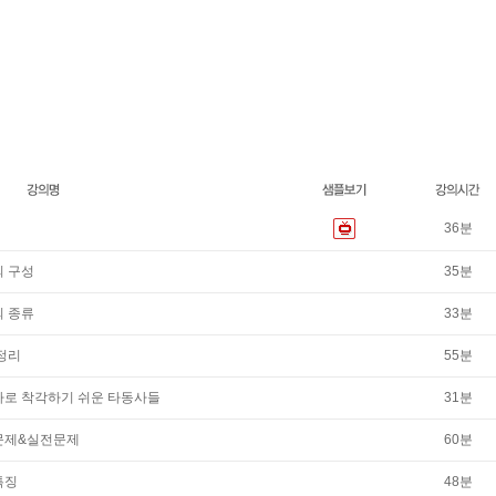
36
분
의 구성
35
분
의 종류
33
분
 정리
55
분
자동사로 착각하기 쉬운 타동사들
31
분
유형문제&실전문제
60
분
 특징
48
분