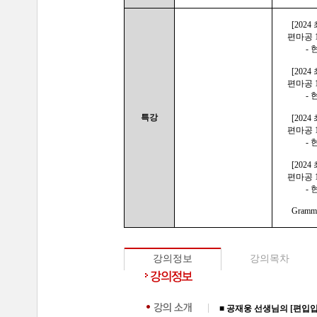
[202
편마공 1
-
[202
편마공 1
- 
특강
[202
편마공 1
- 
[202
편마공 1
- 
Gramma
강의정보
강의목차
■ 공재웅 선생님의 [편입입