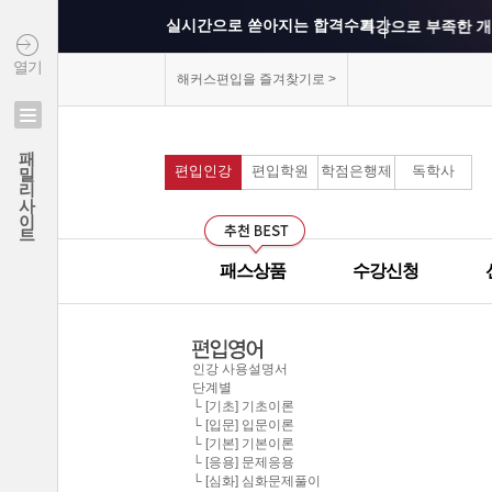
실시간으로 쏟아지는 합격수기
특강으로 부족한 개
열기
상위권 학교의 출제 
해커스편입을 즐겨찾기로 >
모의고사를 통해 실
연세대학교 최종합격 김*진
패밀리사이트
건국대학교 최종합격 이*준
편입인강
편입학원
학점은행제
독학사
커리큘럼이 보기 쉽
성균관대학교 최종합격 정*림
중앙대학교 최종합격 이*영
선생님과의 카톡 질의
건국대학교 최종합격 정*훈
패스상품
수강신청
선생님께 질문하기 게
이화여자대학교 최종합격 김*현
중앙대학교 최종합격 이*준
군대에서도 온라인으
서울시립대학교 최종합격 한*현
인강 사용설명서
단계별
모의고사 해설강의의
홍익대학교 최종합격 김*영
└ [기초] 기초이론
└ [입문] 입문이론
중앙대학교 최종합격 김*현
└ [기본] 기본이론
무제한으로 원하는 인
└ [응용] 문제응용
한국외국어대학교 최종합격 김*진
└ [심화] 심화문제풀이