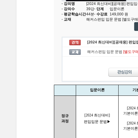
· 강의명
[2024 최신대비][공재웅] 편입
· 강의수
39
강
· 단계
입문이론
· 평균학습시간
44분
· 수강료
149,000
원
· 교재
해커스편입 입문 문법
[별도구매
[2024 최신대비][공재웅] 편
해커스편입 입문 문법
[별도구매
입문이론
기
[202
기본이론
[2024 최신대비]
정규
과정
편입입문 문법▶
[202
기본이론