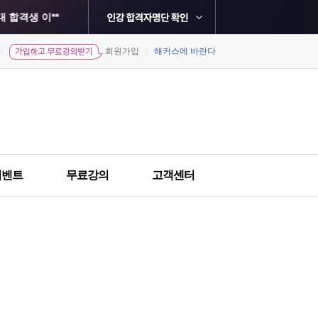
 합격생 이**
합격생 이**
회원가입
해커스에 바란다
민
경희대학교 최종합격 김*영
서강대학교 최종합격 황*수
**
현
건국대학교 최종합격 김*정
한국외국어대학교 최종합격 강*형
홍익대학교 최종합격 유*환
이벤트
무료강의
고객센터
생 염**
희
한국외국어대학교 최종합격 한*현
원
한국외국어대학교 최종합격 송*희
격생 윤**
솔
건국대학교 최종합격 김*주
격생 최**
중앙대학교 최종합격 김*수
정
단국대학교 최종합격 김*미
한국외국어대학교 최종합격 김*민