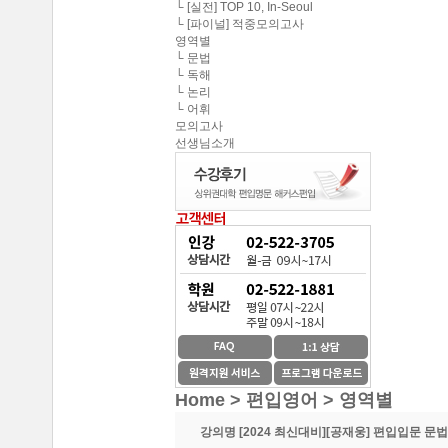
중앙대학교 최종합격 한*현
└ [실전] TOP 10, In-Seoul
해커스편입의 커리큘
└ [파이널] 적중모의고사
연세대학교 최종합격 김*진
영역별
해커스편입이 무료로
└ 문법
건국대학교 최종합격 이*준
└ 독해
└ 논리
성균관대학교 최종합격 정*림
온라인 수강생들도 
└ 어휘
중앙대학교 최종합격 이*영
모의고사
선생님소개
이 달의 베스트강의 
건국대학교 최종합격 정*훈
이화여자대학교 최종합격 김*현
스타강사진의 강의가 
중앙대학교 최종합격 이*준
서울시립대학교 최종합격 한*현
SNS나 페이지를 통
홍익대학교 최종합격 김*영
환급이라는 조건이 
중앙대학교 최종합격 김*현
한국외국어대학교 최종합격 김*진
수강제한이 없어 자신
중앙대학교 최종합격 한*현
방대한 자료와 데이터
Home > 편입영어 >
영역별
강의명
[2024 최신대비][공재웅] 편입입문 문법
중간에 정리된 자료