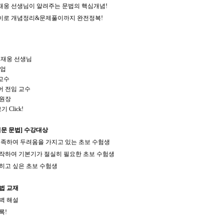
재웅 선생님이 알려주는 문법의 핵심개념!
풀이로 개념정리&문제풀이까지 완전정복!
공재웅 선생님
졸업
교수
어 전임 교수
 원장
Click!
입문 문법] 수강대상
 부족하여 두려움을 가지고 있는 초보 수험생
시작하여 기본기가 절실히 필요한 초보 수험생
익히고 싶은 초보 수험생
법 교재
완벽 해설
록!