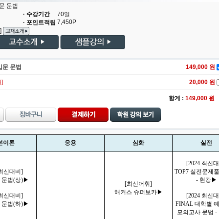
입문 문법
· 수강기간
70
일
7,450
P
· 포인트적립
]
입입문 문법
149,000
원
]
20,000 원
합계 :
149,000
원
본이론
응용
심화
실전
[2024 최신
4 최신대비]
TOP7 실전문제
 문법(상)▶
- 현강▶
[최신어휘]
해커스
슈퍼보카▶
4 최신대비]
[2024 최신
 문법(하)▶
FINAL 대학별
모의고사 문법