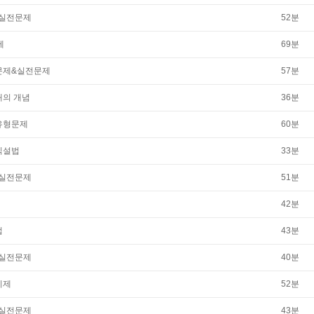
제&실전문제
52
분
제
69
분
유형문제&실전문제
57
분
#태의 개념
36
분
#유형문제
60
분
 직설법
33
분
제&실전문제
51
분
42
분
법
43
분
제&실전문제
40
분
 시제
52
분
제&실전문제
43
분