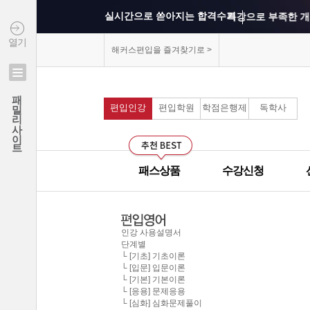
실시간으로 쏟아지는 합격수기
특강으로 부족한 개
열기
상위권 학교의 출제 
해커스편입을 즐겨찾기로 >
연세대학교 최종합격 김*진
모의고사를 통해 실
패밀리사이트
건국대학교 최종합격 이*준
편입인강
편입학원
학점은행제
독학사
커리큘럼이 보기 쉽
성균관대학교 최종합격 정*림
중앙대학교 최종합격 이*영
선생님과의 카톡 질의
건국대학교 최종합격 정*훈
패스상품
수강신청
선생님께 질문하기 게
이화여자대학교 최종합격 김*현
중앙대학교 최종합격 이*준
군대에서도 온라인으
서울시립대학교 최종합격 한*현
인강 사용설명서
단계별
홍익대학교 최종합격 김*영
모의고사 해설강의의
└ [기초] 기초이론
└ [입문] 입문이론
중앙대학교 최종합격 김*현
└ [기본] 기본이론
무제한으로 원하는 인
한국외국어대학교 최종합격 김*진
└ [응용] 문제응용
└ [심화] 심화문제풀이