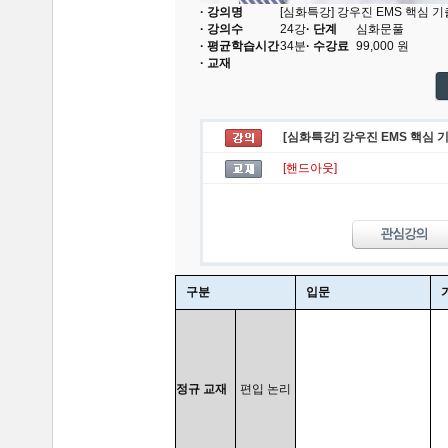
· 강의명
[심화특강] 강우진 EMS 핵심 기
· 강의수
24
강
· 단계
심화문풀
· 평균학습시간
34분
· 수강료
99,000
원
· 교재
[심화특강] 강우진 EMS 핵심 
[핸드아웃]
구분
입문
정규 교재
편입 논리