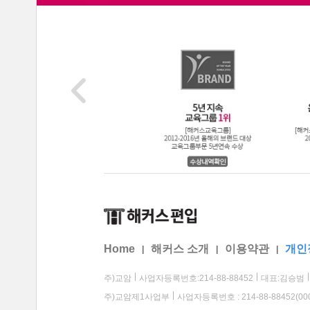
Home
해커스 소개
이용약관
개인
|
|
|
주)교암
사업자등록번호:214-88-88452
대표:김승범
주)교암제1사업부
사업자등록번호 : 214-88-88452(00