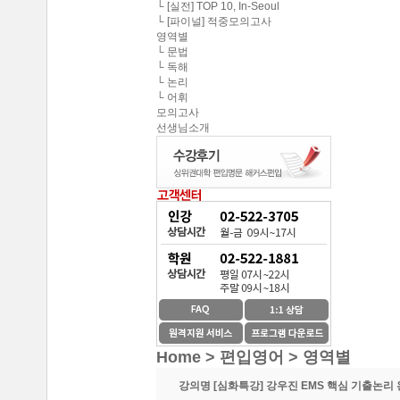
중앙대학교 최종합격 한*현
└ [실전] TOP 10, In-Seoul
해커스편입의 커리큘
└ [파이널] 적중모의고사
연세대학교 최종합격 김*진
영역별
해커스편입이 무료로
└ 문법
건국대학교 최종합격 이*준
└ 독해
성균관대학교 최종합격 정*림
└ 논리
온라인 수강생들도 
└ 어휘
중앙대학교 최종합격 이*영
모의고사
선생님소개
건국대학교 최종합격 정*훈
이 달의 베스트강의 
이화여자대학교 최종합격 김*현
스타강사진의 강의가 
중앙대학교 최종합격 이*준
서울시립대학교 최종합격 한*현
SNS나 페이지를 통
홍익대학교 최종합격 김*영
환급이라는 조건이 
중앙대학교 최종합격 김*현
한국외국어대학교 최종합격 김*진
수강제한이 없어 자신
중앙대학교 최종합격 한*현
방대한 자료와 데이터
Home > 편입영어 >
영역별
강의명
[심화특강] 강우진 EMS 핵심 기출논리 완
중간에 정리된 자료