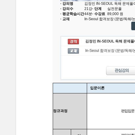
· 강의명
김정민 IN-SEOUL 독해 문제풀
· 강의수
21
강
· 단계
실전문풀
· 평균학습시간
44분
· 수강료
89,000
원
· 교재
In-Seoul 합격보장 (문법/독해/
김정민 IN-SEOUL 독해 문제
In-Seoul 합격보장 (문법/독해/
입문이론
정규과정
편입입문