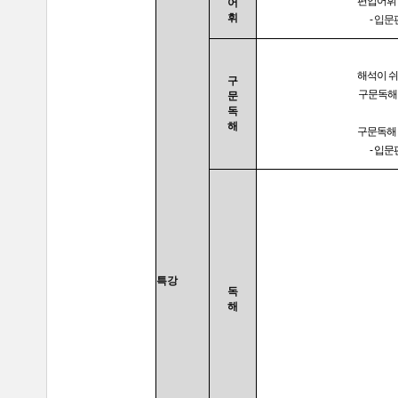
편입어휘
어
휘
-
입문편
해석이 
구
구문독해 
문
독
해
구문독해
- 입문
특강
독
해