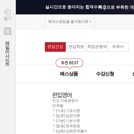
실시간으로 쏟아지는 합격수기
특강으로 부족한 개
열기
상위권 학교의 출제 
해커스편입을 즐겨찾기로 >
연세대학교 최종합격 김*진
모의고사를 통해 실
패밀리사이트
건국대학교 최종합격 이*준
편입인강
편입학원
학점은행제
독학사
커리큘럼이 보기 쉽
성균관대학교 최종합격 정*림
중앙대학교 최종합격 이*영
선생님과의 카톡 질의
건국대학교 최종합격 정*훈
패스상품
수강신청
선생님께 질문하기 게
이화여자대학교 최종합격 김*현
중앙대학교 최종합격 이*준
군대에서도 온라인으
서울시립대학교 최종합격 한*현
인강 사용설명서
단계별
홍익대학교 최종합격 김*영
모의고사 해설강의의
└ [기초] 기초이론
└ [입문] 입문이론
중앙대학교 최종합격 김*현
└ [기본] 기본이론
무제한으로 원하는 인
한국외국어대학교 최종합격 김*진
└ [응용] 문제응용
└ [심화] 심화문제풀이