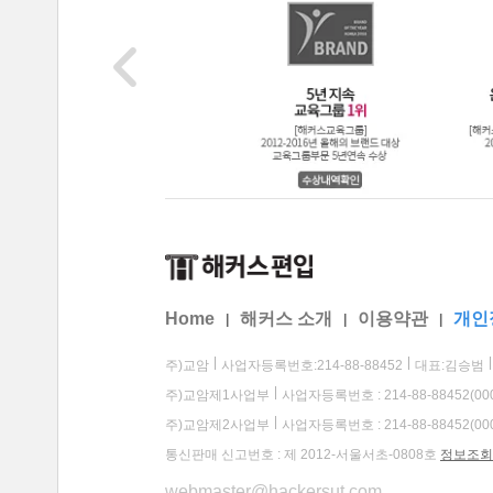
Home
해커스 소개
이용약관
개인
|
|
|
주)교암
사업자등록번호:214-88-88452
대표:김승범
주)교암제1사업부
사업자등록번호 : 214-88-88452(00
주)교암제2사업부
사업자등록번호 : 214-88-88452(00
통신판매 신고번호 : 제 2012-서울서초-0808호
정보조회
webmaster@hackersut.com