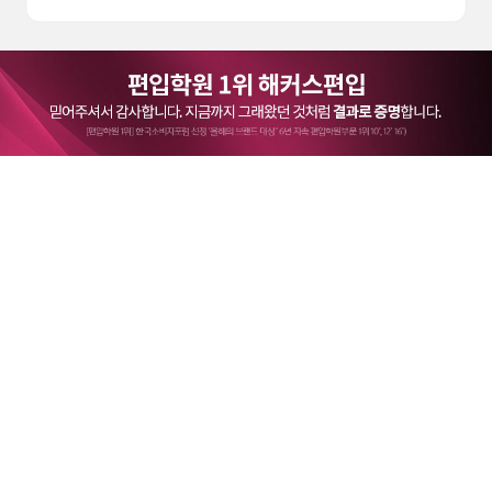
로그인
이용약관
1:1 문의하기
개인정보처리방침
해커스에 바란다
PC버전
주) 교암 l 사업자등록번호:214-88-88452 l 대표:김승범
주소 : 서울시 서초구 서초대로73길 12
한울원격평생교육원 신고번호 제 원- 292호
주) 해커스편입학원 강남역캠퍼스
교습비 확인
사업자등록번호 : 214-88-88452 l 대표 : 김승범
주소 : 서울 서초구 서초대로 77길 27 서초동유빌딩 4~5층
[학원등록번호 - 제6621호]
| TEL (02) 522-1881