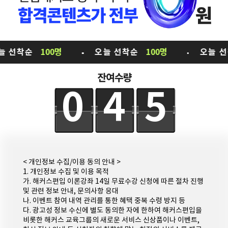
명지대학교 합격자 이*현
동국대학교 합격자 이*현
동국대학교 합격자 이*홍
단국대학교 합격자 이*현
국민대학교 합격자 이*현
국민대학교 합격자 이*현
100명
오늘 선착순
100명
오늘 선착순
10
아주대학교 합격자 이*현
세종대학교 합격자 이*현
세종대학교 합격자 이*환
아주대학교 합격자 이*현
045
세종대학교 합격자 이*현
세종대학교 합격자 이*현
연세대학교 합격자 박*현
경희대학교 합격자 이*현
경희대학교 합격자 이*현
건국대학교 합격자 김*현
건국대학교 합격자 김*현
서강대학교 합격자 황*현
건국대학교 합격자 김*현
성균관대학교 합격자 김*현
< 개인정보 수집/이용 동의 안내 >
1. 개인정보 수집 및 이용 목적
중앙대학교 합격자 김*현
한국외국어대학교 합격자 이*현
가. 해커스편입 이론강좌 14일 무료수강 신청에 따른 절차 진행
및 관련 정보 안내, 문의사항 응대
한국외국어대학교 합격자 이*현
건국대학교 합격자 이*현
나. 이벤트 참여 내역 관리를 통한 혜택 중복 수령 방지 등
중앙대학교 합격자 김*현
홍익대학교 합격자 김*환
다. 광고성 정보 수신에 별도 동의한 자에 한하여 해커스편입을
비롯한 해커스 교육그룹의 새로운 서비스 신상품이나 이벤트,
한국외국어대학교 합격자 이*홍
숙명여자대학교 합격자 이*현