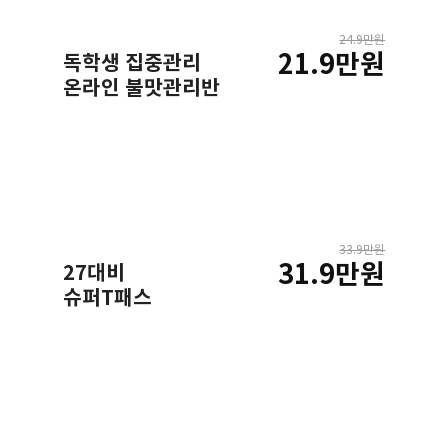
24.9만원
21.9만원
독학생 집중관리
온라인 불맛관리반
33.9만원
31.9만원
27대비
슈퍼T패스