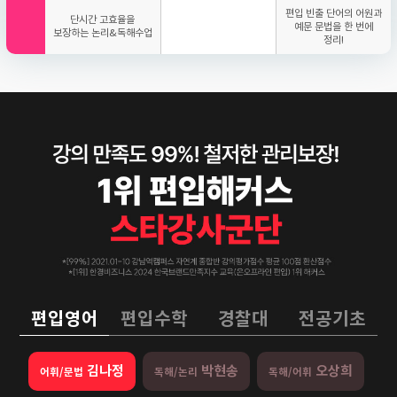
편입 빈출 단어의 어원과
단시간 고효율을
예문 문법을 한 번에
보장하는 논리&독해수업
정리!
편입영어
편입수학
경찰대
전공기초
김나정
박현송
오상희
어휘/문법
독해/논리
독해/어휘