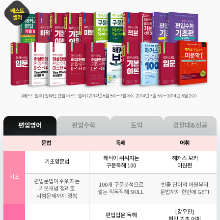
편입영어
편입수학
토익
경찰대&전공
문법
독해
어휘
해석이 쉬워지는
해커스 보카
기초영문법
구문독해 100
어원편
기초
편입문법이 쉬워지는
100개 구문분석으로
빈출 단어의 어원부터
기본개념 정리로
쌓는 직독직해 SKILL
문법까지 한번에 GET!
시험문제까지 정복
[강우진]
편입입문 독해
편입 기초 어휘