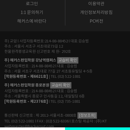
로그인
이용약관
1:1 문의하기
개인정보처리방침
해커스에 바란다
PC버전
주) 교암 l 사업자등록번호:214-88-88452 l 대표:김승범
주소 : 서울시 서초구 서초대로73길 12
한울원격평생교육원 신고번호 제 원- 292호
주) 해커스편입학원 강남역캠퍼스
교습비 확인
사업자등록번호 : 214-88-88452 l 대표 : 김승범
주소 : 서울 서초구 서초대로 77길 27 서초동유빌딩 4~5층
[학원등록번호 - 제6621호]
| TEL (02) 522-1881
주) 해커스편입학원 종로본원
교습비 확인
사업자등록번호 : 214-88-88452 l 대표 : 김승범
주소 : 서울특별시 종로구 인사동길 12, 대일빌딩 6층
[학원등록번호 - 제2376호]
l TEL (02) 735-1881
통신판매 신고번호 : 제 2012-서울서초-0808호
[정보조회]
TEL (02) 522-1881 l FAX : (02) 522-6336 l 호스팅 제공자 : (주) KT
webmaster@hackersut.com