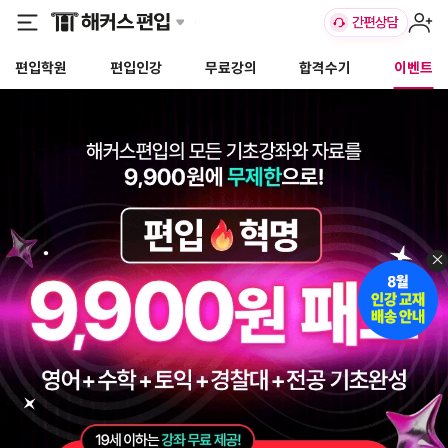
편입학원
편입인강
무료강의
합격수기
이벤트
×