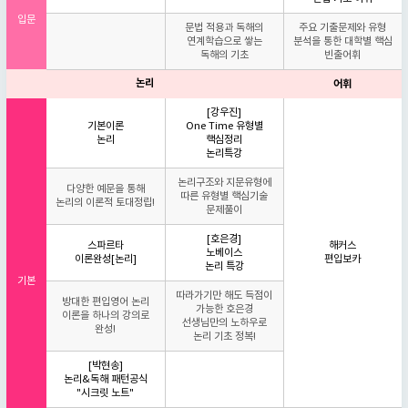
입문
문법 적용과 독해의
주요 기출문제와 유형
연계학습으로 쌓는
분석을 통한 대학별 핵심
독해의 기초
빈출어휘
논리
어휘
[강우진]
기본이론
One Time 유형별
논리
핵심정리
논리특강
논리구조와 지문유형에
다양한 예문을 통해
따른 유형별 핵심기술
논리의 이론적 토대정립!
문제풀이
[호은경]
스파르타
해커스
노베이스
이론완성[논리]
편입보카
논리 특강
기본
따라가기만 해도 득점이
방대한 편입영어 논리
가능한 호은경
이론을 하나의 강의로
선생님만의 노하우로
완성!
논리 기초 정복!
[박현송]
논리&독해 패턴공식
"시크릿 노트"